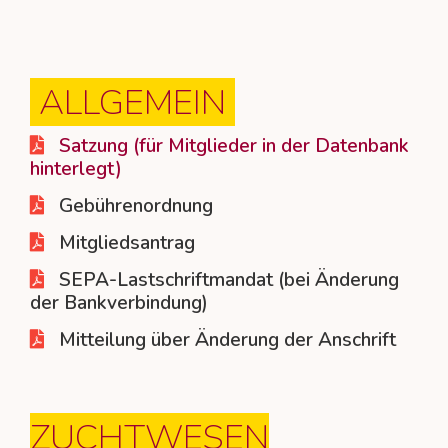
Golden Kennel
Wurfabnahmen
Hundesport
Queen-/King of Genetics
Beauftragte
Welpenvermittlung
Rassestandard
Ehrungen
Links
Top Dog 1. CBD
Aufgabenbereiche
ALLGEMEIN
Deckrüdenbörse
Clubsiegerschau 2019
Golden Kennel
Downloads
Satzung (für Mitglieder in der Datenbank
hinterlegt)
Züchter-Verzeichnis
Clubsiegerschau 2018
Inter Boston
Mitglied werden
Gebührenordnung
Mitgliedsantrag
Termine Zuchtzulassung
Clubsiegerschau 2017
Zuchtwarte
SEPA-Lastschriftmandat (bei Änderung
Clubsiegerschau 2016
der Bankverbindung)
Mitteilung über Änderung der Anschrift
World Dog Show 2017
ZUCHTWESEN