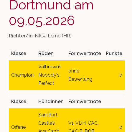
Dortmund am
Golden Kennel
Wurfabnahmen
Hundesport
Queen-/King of Genetics
Beauftragte
Welpenvermittlung
09.05.2026
Rassestandard
Ehrungen
Links
Top Dog 1. CBD
Aufgabenbereiche
Richter/in
: Niksa Lemo (HR)
Deckrüdenbörse
Clubsiegerschau 2019
Golden Kennel
Downloads
Klasse
Rüden
Formwertnote
Punkte
Züchter-Verzeichnis
Clubsiegerschau 2018
Inter Boston
Mitglied werden
Valbrown’s
ohne
Termine Zuchtzulassung
Clubsiegerschau 2017
Zuchtwarte
Champion
Nobody‘s
0
Bewertung
Perfect
Clubsiegerschau 2016
Klasse
Hündinnen
Formwertnote
World Dog Show 2017
Sandfort
Castle’s
V1, VDH, CAC,
Offene
0
Ava Can‘t
CACIB,
BOB