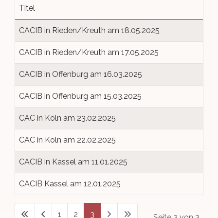
Titel
Golden Kennel
Wurfabnahmen
Hundesport
Queen-/King of Genetics
Beauftragte
Welpenvermittlung
Beiträge
CACIB in Rieden/Kreuth am 18.05.2025
Rassestandard
Ehrungen
Links
Top Dog 1. CBD
Aufgabenbereiche
CACIB in Rieden/Kreuth am 17.05.2025
Deckrüdenbörse
Clubsiegerschau 2019
Golden Kennel
Downloads
CACIB in Offenburg am 16.03.2025
Züchter-Verzeichnis
Clubsiegerschau 2018
Inter Boston
Mitglied werden
CACIB in Offenburg am 15.03.2025
Termine Zuchtzulassung
Clubsiegerschau 2017
CAC in Köln am 23.02.2025
Zuchtwarte
CAC in Köln am 22.02.2025
Clubsiegerschau 2016
CACIB in Kassel am 11.01.2025
World Dog Show 2017
CACIB Kassel am 12.01.2025
1
2
3
Seite 3 von 3